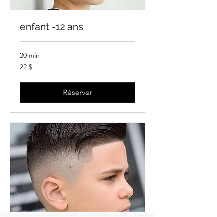
enfant -12 ans
20 min
22 dollars
22 $
canadiens
Réserver