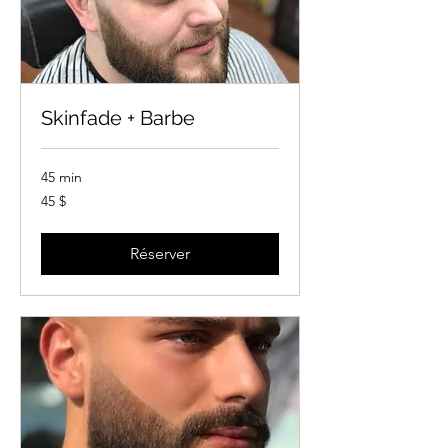
Skinfade + Barbe
45 min
45 dollars
45 $
canadiens
Réserver