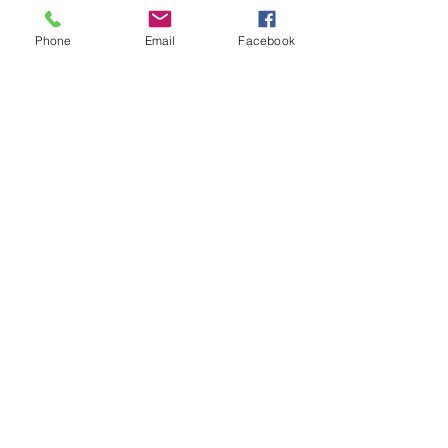
Skinfade enfant -12 ans
Phone
Email
Facebook
30 min
29 dollars
29 $
canadiens
Réserver
Cheveux rasés au clipper