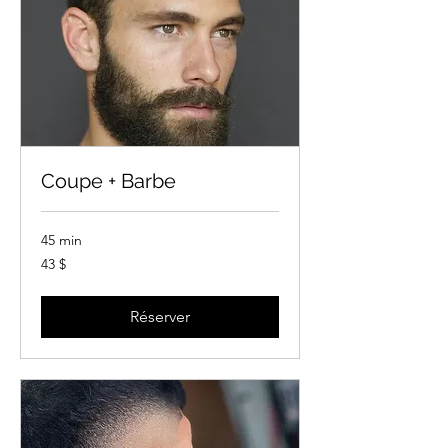
Coupe + Barbe
45 min
43 dollars
43 $
canadiens
Réserver