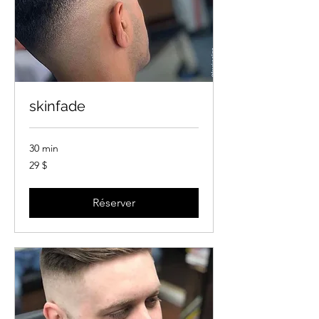
skinfade
30 min
29 dollars
29 $
canadiens
Réserver