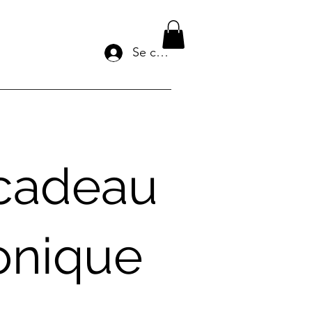
Se connecter
 cadeau
onique