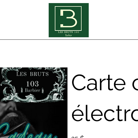
Carte
électr