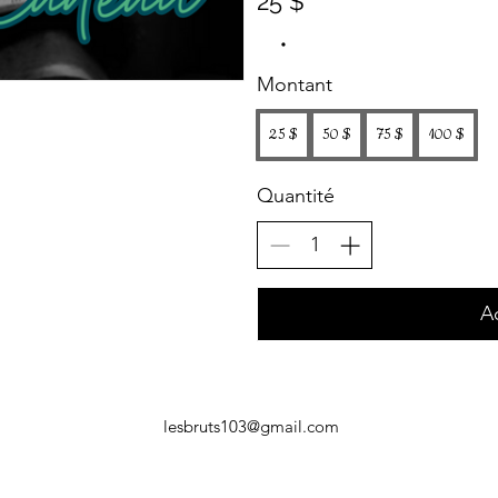
25 $
Montant
25 $
50 $
75 $
100 $
Quantité
A
lesbruts103@gmail.com